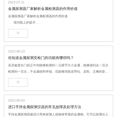
2023-07-11
器件受潮。不防雨的安检门是不能在雨天运用的，这一点必定要留意。
金属探测器厂家解析金属检测器的作用价值
金属探测器厂家解析金属检测器的作用价值
现功能上的提升
现下的金属检测除了基本的探测警报功能外,一般都会提供许多各厂
+
商精心研发的特殊功能，如：
地表平衡的功能：以利机器正确比对是否发现金属物而非干扰
2023-06-23
你知道金属探测安检门的功能有哪些吗？
高灵敏度在门的正中间能够检测到一元硬币大小金属，能够做到走一百次
检测到一百次，不会漏报和串报。也能够排除皮带扣、皮鞋、文胸的影
响，检测到150克以上的铜、铝、锌等金属或许刀具和枪支。
+
2023-06-03
进口手持金属探测仪器的常见故障及处理方法
手持金属探测器被设计用来探测人或物体带着的金属物。它可以探测出人