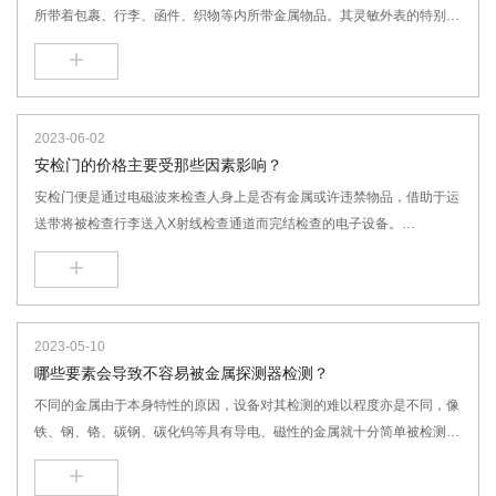
所带着包裹、行李、函件、织物等内所带金属物品。其灵敏外表的特别外
观令操作简便易行。优于环形传感器式手探。超高灵敏度，特别应用。如
+
监狱，芯片厂，考古研究、医院、机场等。今天我们来了解一下进口手持
金属探测仪故障排除办法：
2023-06-02
安检门的价格主要受那些因素影响？
安检门便是通过电磁波来检查人身上是否有金属或许违禁物品，借助于运
送带将被检查行李送入X射线检查通道而完结检查的电子设备。
行李进入X射线检查通道，将阻挡包裹检测传感器，检测信号被送往系统
+
控制部分，发生X射线触发信号，触发X射线射线源发射X射线束。
2023-05-10
哪些要素会导致不容易被金属探测器检测？
不同的金属由于本身特性的原因，设备对其检测的难以程度亦是不同，像
铁、钢、铬、碳钢、碳化钨等具有导电、磁性的金属就十分简单被检测，
而一些纯洁、高电阻且无磁性的金属，像不锈钢类中的304和316就难以
+
被检测。除了金属本身的特性外，金属污染物在被检测产品中的方向及方