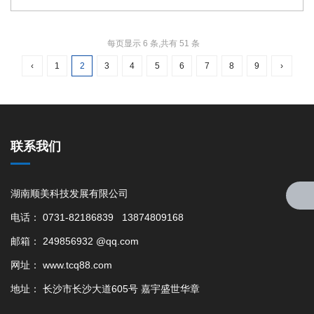
位都会有所影响！
每页显示 6 条,共有 51 条
‹
1
2
3
4
5
6
7
8
9
›
联系我们
湖南顺美科技发展有限公司
电话： 0731-82186839 13874809168
邮箱： 249856932 @qq.com
网址： www.tcq88.com
地址： 长沙市长沙大道605号 嘉宇盛世华章