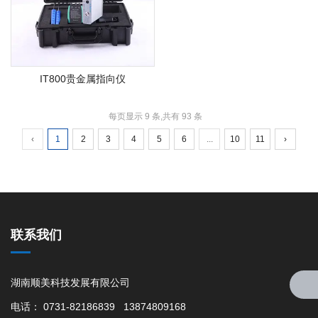
IT800贵金属指向仪
每页显示 9 条,共有 93 条
‹
1
2
3
4
5
6
...
10
11
›
联系我们
湖南顺美科技发展有限公司
电话： 0731-82186839 13874809168