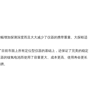
但大幅增加探测深度而且大大减少了仪器的携带重量。大探框适
了目前市面上所有定位型仪器的基础上，还保证了完美的稳定
仪器的镍氢电池而使用了容量更大、成本更高、使用寿命更长
驰骋。