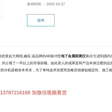
发布时间 ： 2025-10-27
咨询
的竖起大拇指,确实,该品牌的AR脉冲型
地下金属探测仪
第i次引进到国
，并占领了一半以上的市场份额。如此喜人的成果是和产品本身过硬的品
分机器都舍本求末，为了单纯追求深度而忽略其他诸如稳定性、做工粗糙
787216168 加微信视频看货