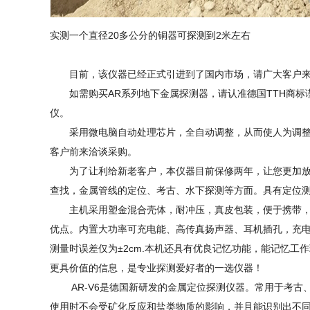
实测一个直径20多公分的铜器可探测到2米左右
目前，该仪器已经正式引进到了国内市场，请广大客户来电 13
如需购买AR系列地下金属探测器，请认准德国TTH商标谨
仪。
采用微电脑自动处理芯片，全自动调整，从而使人为调整大
客户前来洽谈采购。
为了让利给新老客户，本仪器目前保修两年，让您更加放心
查找，金属管线的定位、考古、水下探测等方面。具有定位
主机采用塑金混合壳体，耐冲压，真皮包装，便于携带，面
优点。内置大功率可充电能、高传真扬声器、耳机插孔，充电
测量时误差仅为±2cm.本机还具有优良记忆功能，能记忆
更具价值的信息，是专业探测爱好者的一选仪器！
AR-V6是德国新研发的金属定位探测仪器。常用于考古
使用时不会受矿化反应和盐类物质的影响，并且能识别出不